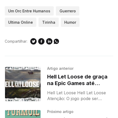
Um Orc Entre Humanos
Guerrero
Ultima Online
Tirinha
Humor
Compartilhar:
Artigo anterior
Hell Let Loose de graça
na Epic Games até
09/01/2025
Hell Let Loose Hell Let Loose
Atenção: O jogo pode ser
resgatado até 09/01/2025!
Resgate o jogo aqui. Assista ao
Próximo artigo
Trailer