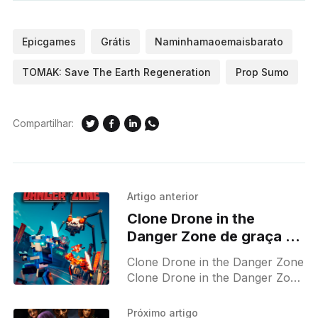
Epicgames
Grátis
Naminhamaoemaisbarato
TOMAK: Save The Earth Regeneration
Prop Sumo
Compartilhar:
Artigo anterior
Clone Drone in the
Danger Zone de graça na
Epic Games até
Clone Drone in the Danger Zone
09/04/2026
Clone Drone in the Danger Zone
é um jogo de combate de
espadas em terceira pessoa
Próximo artigo