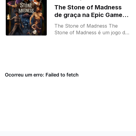
onde qualquer parte
The Stone of Madness
de graça na Epic Games
até 23/04/2026
The Stone of Madness The
Stone of Madness é um jogo de
furtividade tática em tempo real
ambientado em um monastério
espanhol do século 18.