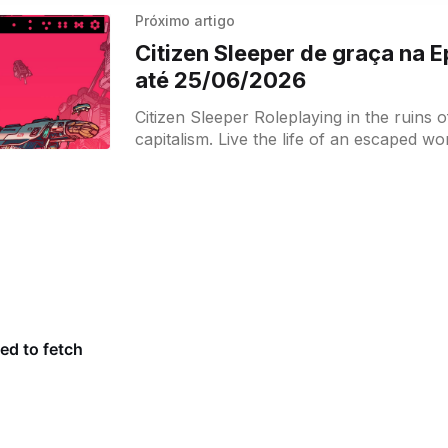
Próximo artigo
Citizen Sleeper de graça na 
até 25/06/2026
Citizen Sleeper Roleplaying in the ruins of interplanetary
capitalism. Live the life of an escaped w
up on a lawless station at the edge of