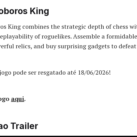
oboros King
s King combines the strategic depth of chess wi
replayability of roguelikes. Assemble a formidabl
erful relics, and buy surprising gadgets to defeat
jogo pode ser resgatado até 18/06/2026!
jogo
aqui
.
ao Trailer