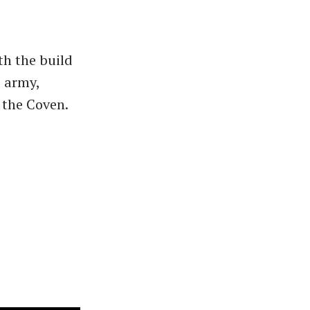
th the build
e army,
 the Coven.