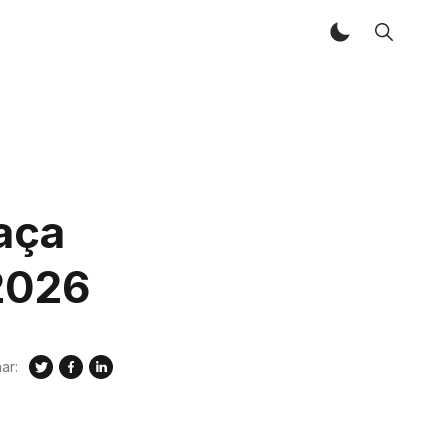
aça
2026
ar: