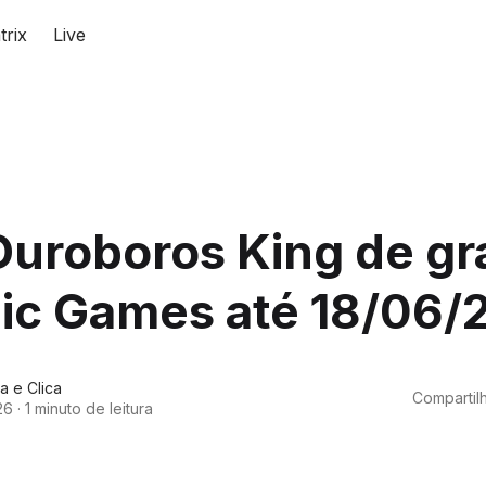
trix
Live
Ouroboros King de gr
pic Games até 18/06/
a e Clica
Compartilh
26
·
1 minuto de leitura