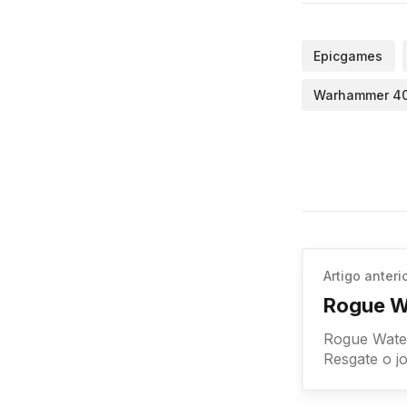
Epicgames
Warhammer 40
Artigo anteri
Rogue W
Rogue Waters Rogue Waters Atenção: O jogo pode ser resgatado a