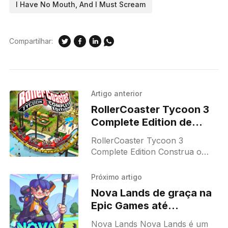
I Have No Mouth, And I Must Scream
Compartilhar:
Artigo anterior
RollerCoaster Tycoon 3
Complete Edition de
graça na Epic Games até
RollerCoaster Tycoon 3
02/07/2026
Complete Edition Construa o
parque da sua vida e redescubra
o jogo best-seller de simulação
Próximo artigo
de montanha-russa tão
Nova Lands de graça na
aclamado pela crítica. Sinta
Epic Games até
16/07/2026
Nova Lands Nova Lands é um