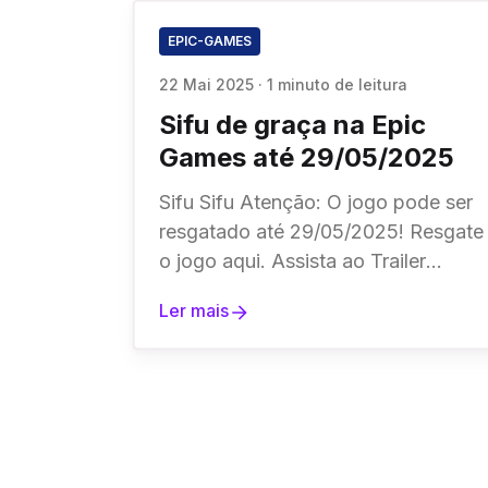
EPIC-GAMES
22 Mai 2025
·
1 minuto de leitura
Sifu de graça na Epic
Games até 29/05/2025
Sifu Sifu Atenção: O jogo pode ser
resgatado até 29/05/2025! Resgate
o jogo aqui. Assista ao Trailer
Gigapocalypse Gigapocalypse
Ler mais
Atenção: O jogo pode ser
resgatado até 29/05/