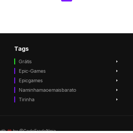
Tags
Grátis
Epic-Games
Epicgames
Naminhamaoemaisbarato
Tirinha
with
by
@GodoFredoNinja