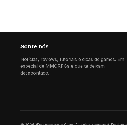
Sobre nós
Notícias, reviews, tutoriais e dicas de games. Em
especial de MMORPGs e que te deixam
desapontado.
© 2026 (Des)aponta e Clica. All rights reserved. Design 