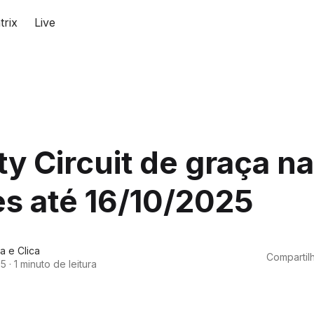
trix
Live
ty Circuit de graça na
s até 16/10/2025
a e Clica
Compartilh
25
·
1 minuto de leitura