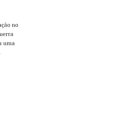
ação no
guerra
em uma
.