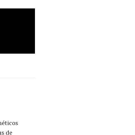
méticos
us de