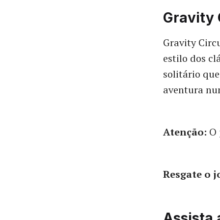
Gravity 
Gravity Circ
estilo dos c
solitário qu
aventura nu
Atenção:
O 
Resgate o 
Assista 