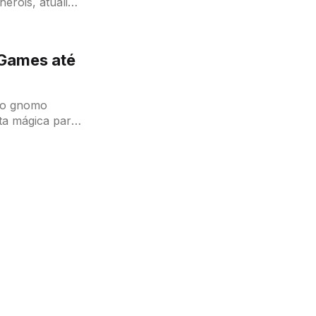
heróis, atualize
-os para
 Games até
ta mágica para