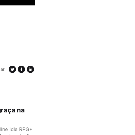
ar:
graça na