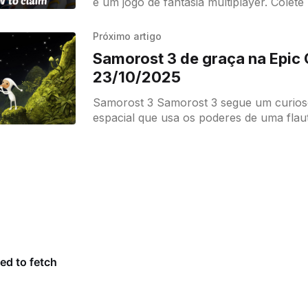
é um jogo de fantasia multiplayer. Colete 
seus equipamentos e habilidades e envie
batalhas
Próximo artigo
Samorost 3 de graça na Epic
23/10/2025
Samorost 3 Samorost 3 segue um curioso gnomo
espacial que usa os poderes de uma flau
viajar pelo cosmos em busca de suas