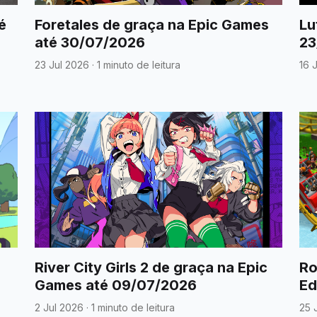
é
Foretales de graça na Epic Games
Lu
até 30/07/2026
23
23 Jul 2026
·
1 minuto de leitura
16 
River City Girls 2 de graça na Epic
Ro
Games até 09/07/2026
Ed
02
2 Jul 2026
·
1 minuto de leitura
25 