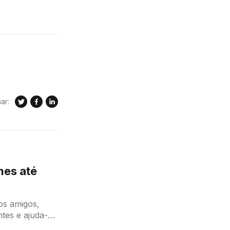
ar:
mes até
ntes e ajuda-os
à tua