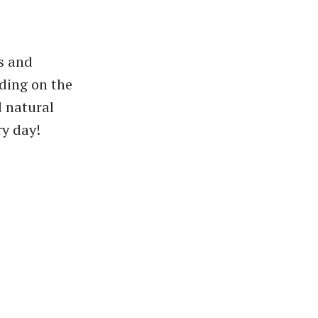
s and
nding on the
d natural
y day!