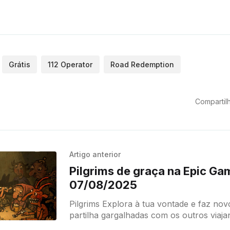
Grátis
112 Operator
Road Redemption
Compartilh
Artigo anterior
Pilgrims de graça na Epic Ga
07/08/2025
Pilgrims Explora à tua vontade e faz novos amigos,
partilha gargalhadas com os outros viaja
a completar as suas pequenas histórias, 