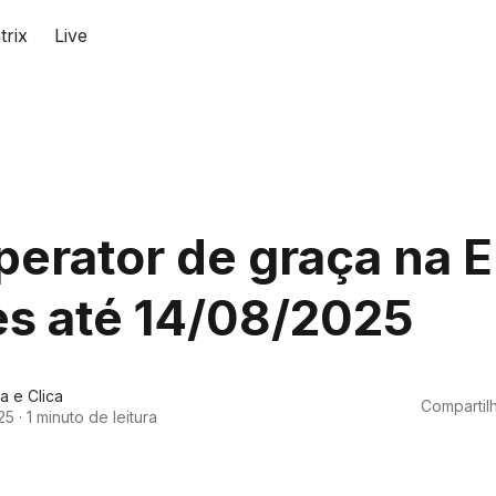
trix
Live
perator de graça na E
s até 14/08/2025
a e Clica
Compartilh
25
·
1 minuto de leitura