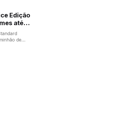
vice Edição
ames até
Standard
aminhão de
om até três