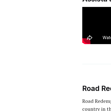
Road Re
Road Redempt
country in t