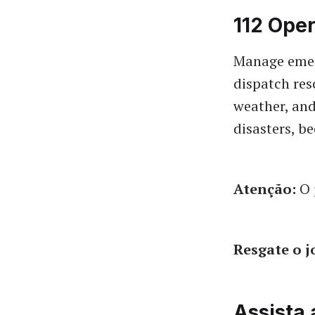
112 Oper
Manage emerg
dispatch res
weather, and
disasters, b
Atenção:
O 
Resgate o 
Assista 