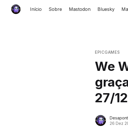
Início
Sobre
Mastodon
Bluesky
Ma
EPICGAMES
We W
graça
27/1
Desapont
26 Dez 2