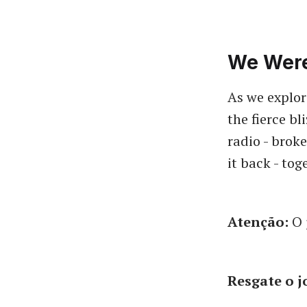
We Were
As we explor
the fierce bl
radio - brok
it back - tog
Atenção:
O 
Resgate o 