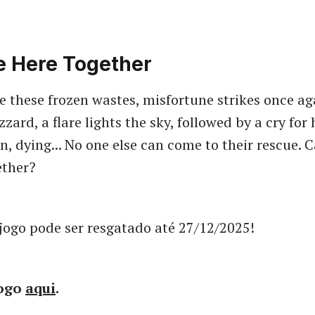
 Here Together
e these frozen wastes, misfortune strikes once a
izzard, a flare lights the sky, followed by a cry for
en, dying... No one else can come to their rescue.
ether?
jogo pode ser resgatado até 27/12/2025!
jogo
aqui
.