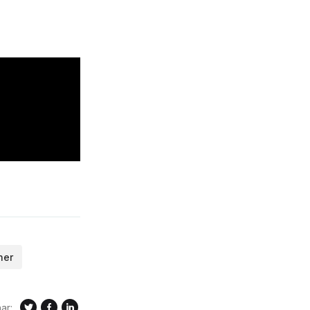
her
ar: