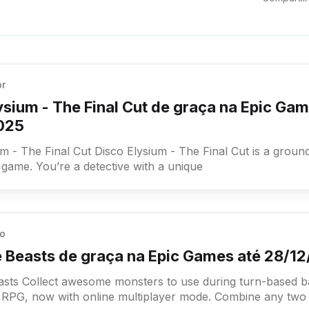
or
ysium - The Final Cut de graça na Epic Gam
025
isco Elysium - The Final Cut is a groundbreaking
 game. You’re a detective with a unique
go
 Beasts de graça na Epic Games até 28/1
based battles in this
RPG, now with online multiplayer mode. Combine any two