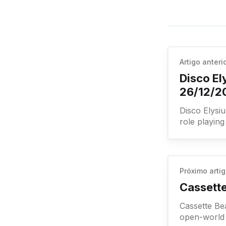
Artigo anteri
Disco El
26/12/2
Disco Elysium - The Final Cut D
role playing
Próximo arti
Cassette
Cassette Beasts Collect awesome monsters to use during turn-
open-world 