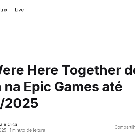
trix
Live
ere Here Together d
 na Epic Games até
2/2025
a e Clica
Compartilh
025
·
1 minuto de leitura