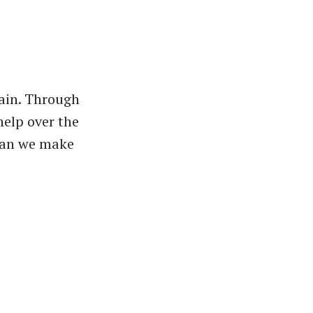
gain. Through
 help over the
 Can we make