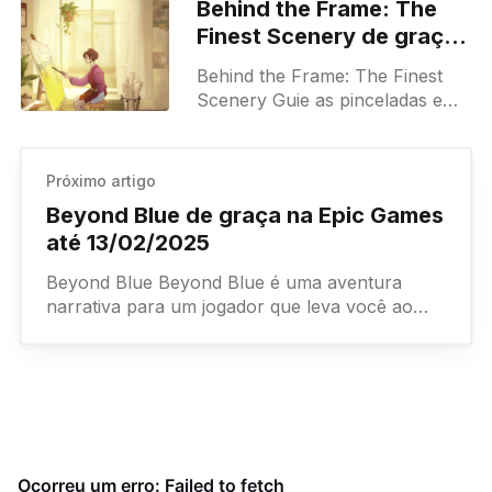
Behind the Frame: The
Finest Scenery de graça
na Epic Games até
Behind the Frame: The Finest
30/01/2025
Scenery Guie as pinceladas e
resolva quebra-cabeças para
ajudar uma artista iniciante a
completar sua obra-prima. À
Próximo artigo
medida que sua
Beyond Blue de graça na Epic Games
até 13/02/2025
Beyond Blue Beyond Blue é uma aventura
narrativa para um jogador que leva você ao
fundo do coração azul e pulsante do nosso
planeta. Ambientado