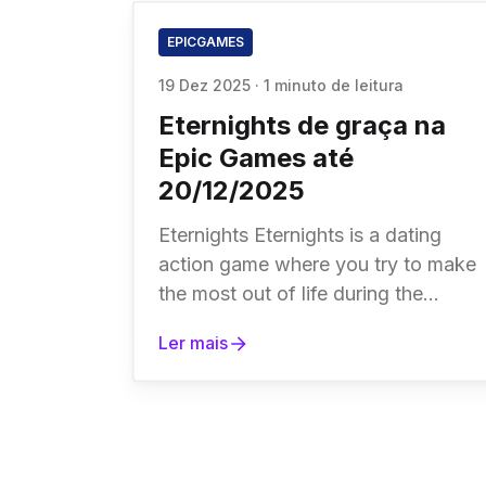
EPICGAMES
19 Dez 2025
·
1 minuto de leitura
Eternights de graça na
Epic Games até
20/12/2025
Eternights Eternights is a dating
action game where you try to make
the most out of life during the
apocalypse. Monday: Go on a date.
Ler mais
Tuesday: Clear dungeon. Friday:
Freak