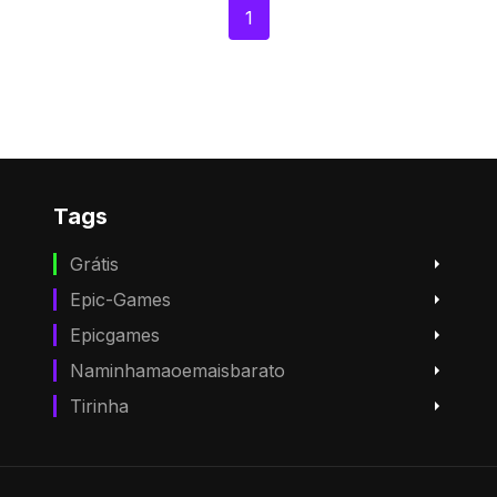
1
Tags
Grátis
Epic-Games
Epicgames
Naminhamaoemaisbarato
Tirinha