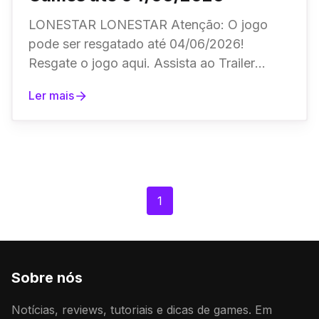
LONESTAR LONESTAR Atenção: O jogo
pode ser resgatado até 04/06/2026!
Resgate o jogo aqui. Assista ao Trailer
Calico Calico Atenção: O jogo pode ser
Ler mais
resgatado até 04/06/
1
Sobre nós
Notícias, reviews, tutoriais e dicas de games. Em