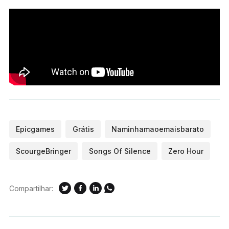
Epicgames
Grátis
Naminhamaoemaisbarato
ScourgeBringer
Songs Of Silence
Zero Hour
Compartilhar: