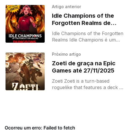
Artigo anterior
Idle Champions of the
Forgotten Realms de
graça na Epic Games até
Idle Champions of the Forgotten
13/11/2025
Realms Idle Champions é um
videogame de gestão estratégica
com licença de Dungeons &
Próximo artigo
Dragons que une personagens
Zoeti de graça na Epic
icônicos de
Games até 27/11/2025
Zoeti Zoeti is a turn-based
roguelike that features a deck of
playing cards used to create
card combos and activate skills
in the heat of