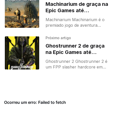
Machinarium de graça na
Epic Games até
04/09/2025
Machinarium Machinarium é o
premiado jogo de aventura
independente desenvolvido
pelos criadores de Samorost e
Próximo artigo
Botanicula. Ajude o robô Josef
Ghostrunner 2 de graça
a salvar sua namorada Berta,
na Epic Games até
18/09/2025
Ghostrunner 2 Ghostrunner 2 é
um FPP slasher hardcore em
um mundo cyberpunk pós-
apocalíptico. Além de trazer de
volta tudo o que os fãs
adoraram,