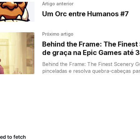
Artigo anterior
Um Orc entre Humanos #7
Próximo artigo
Behind the Frame: The Finest
de graça na Epic Games até 
Behind the Frame: The Finest Scenery Guie as
pinceladas e resolva quebra-cabeças pa
artista iniciante a completar sua obra-pr
que sua