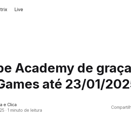
trix
Live
pe Academy de graça
 Games até 23/01/20
a e Clica
Compartilh
025
·
1 minuto de leitura