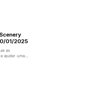
 Scenery
30/01/2025
ra ajudar uma
ima. À medida