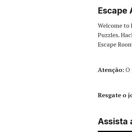
Escape
Welcome to E
Puzzles. Hack
Escape Rooms 
Atenção:
O 
Resgate o 
Assista 