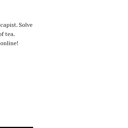
apist. Solve
f tea.
 online!